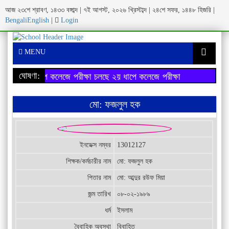
আজ ২৩শে শ্রাবণ, ১৪৩৩ বঙ্গাব্দ | ৭ই আগস্ট, ২০২৬ খ্রিস্টাব্দ | ২৪শে সফর, ১৪৪৮ হিজরি |
Bengali
English
|
Login
MENU
ঘোষণা:
২য় ধাপে কলেজে পরীক্ষা চলছে
২য় ধাপে কলেজে পরীক্ষা চলছে
মো: ফজলুল হক
ইনডেক্স নম্বর
13012127
শিক্ষক/কর্মচারীর নাম
মো: ফজলুল হক
পিতার নাম
মো: আব্দুর রউফ মিয়া
জন্ম তারিখ
০৮-০২-১৯৮৯
ধর্ম
ইসলাম
বৈবাহিক অবস্থা
বিবাহিত