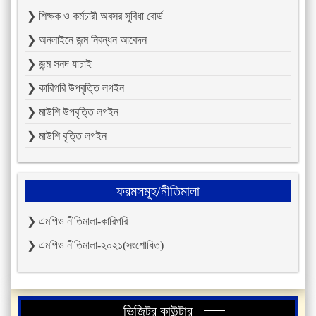
❯ শিক্ষক ও কর্মচারী অবসর সুবিধা বোর্ড
❯ অনলাইনে জন্ম নিবন্ধন আবেদন
❯ জন্ম সনদ যাচাই
❯ কারিগরি উপবৃত্তি লগইন
❯ মাউশি উপবৃত্তি লগইন
❯ মাউশি বৃত্তি লগইন
ফরমসমূহ/নীতিমালা
❯ এমপিও নীতিমালা-কারিগরি
❯ এমপিও নীতিমালা-২০২১(সংশোধিত)
ভিজিটর কাউন্টার