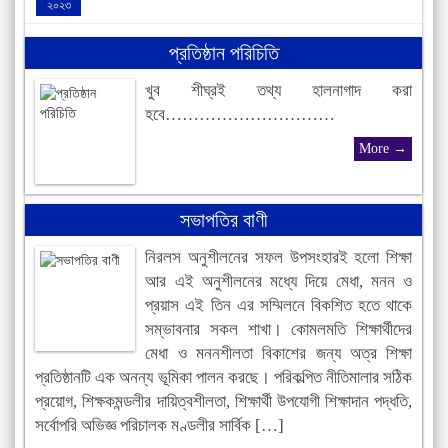
২০২৩
বেতন স্কেলের ধাপ
জুলা-২০
প্রতিষ্ঠান পরিচিতি
২০২৩
খুব শীঘ্রই তথ্য হালনাগাদ করা
২০২৩ খ্রি. ছুটির তালিকা
ডিসে-২৯
হবে…………………………
২০২২
More →
সভাপতির বাণী
নিরলস অনুশীলনের সফল উপসংহারই হলো শিক্ষা
আর এই অনুশীলনের মধ্যে দিয়ে মেধা, মনন ও
প্রয়াস এই তিন এর সম্মিলনে বিকশিত হতে থাকে
সম্ভাবনার সকল শাখা। কোমলমতি শিক্ষার্থীদের
মেধা ও মননশীলতা বিকাশের জন্য অত্র শিক্ষা
প্রতিষ্ঠানটি এক অনন্য ভূমিকা পালন করছে। পরিকল্পিত নীতিমালার সঠিক
প্রয়োগ, শিক্ষকমন্ডলীর দায়িত্বশীলতা, শিক্ষার্থী উপযোগী শিক্ষাদান পদ্ধতি,
সর্বোপরি অভিজ্ঞ পরিচালক মণ্ডলীর সার্বিক […]