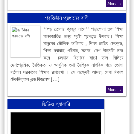
More →
প্রতিষ্ঠান প্রধানের বাণী
‘‘পড় তোমার প্রভুর নামে’’ পড়াশোনা তথা শিক্ষা
মানবজাতির জন্য স্রষ্টা প্রদত্ত উপহার। শিক্ষা
মানুষের মৌলিক অধিকার , শিক্ষা জাতির মেরুদন্ড,
শিক্ষা দ্বারাই পরিবার, সমাজ, দেশ উন্নতি লাভ
করে। চলমান বিশ্বের সাথে তাল মিলিয়ে
দেশপ্রেমিক, নৈতিকতা ও আধুনিক তথা বৈশ্বিক নাগরিক গড়ে তোলা
বর্তমান সরকারের শিক্ষার রূপরেখা । সে লক্ষ্যেই আমরা, মেধা বিকাশ
টেকনিক্যাল এন্ড বিজনেস […]
More →
ভিডিও গ্যালারি