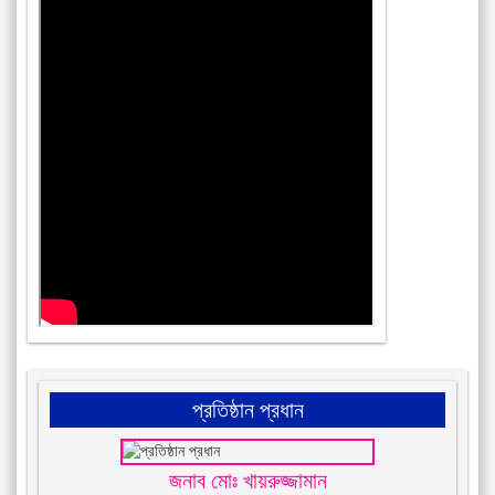
প্রতিষ্ঠান প্রধান
জনাব মোঃ খায়রুজ্জামান