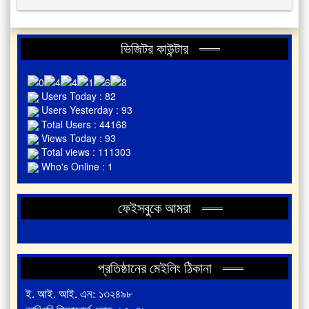
ভিজিটর কাউন্টার
Users Today : 82
Users Yesterday : 93
Total Users : 44168
Views Today : 93
Total views : 111303
Who's Online : 1
ফেইসবুকে আমরা
প্রতিষ্ঠানের মেইলিং ঠিকানা
ই. আই. আই. এন: ১৩২৪৯৮