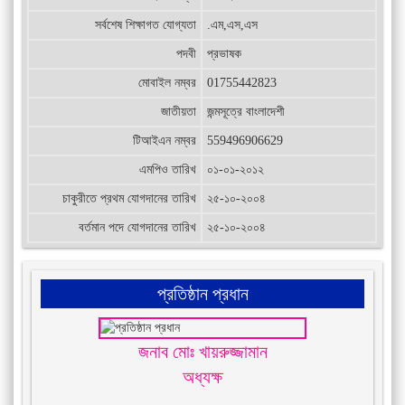
সর্বশেষ শিক্ষাগত যোগ্যতা
.এম,এস,এস
পদবী
প্রভাষক
মোবাইল নম্বর
01755442823
জাতীয়তা
জন্মসূত্রে বাংলাদেশী
টিআইএন নম্বর
559496906629
এমপিও তারিখ
০১-০১-২০১২
চাকুরীতে প্রথম যোগদানের তারিখ
২৫-১০-২০০৪
বর্তমান পদে যোগদানের তারিখ
২৫-১০-২০০৪
প্রতিষ্ঠান প্রধান
জনাব মোঃ খায়রুজ্জামান
অধ্যক্ষ