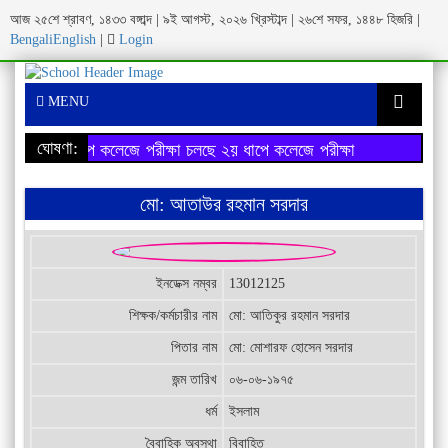
আজ ২৫শে শ্রাবণ, ১৪৩৩ বঙ্গাব্দ | ৯ই আগস্ট, ২০২৬ খ্রিস্টাব্দ | ২৬শে সফর, ১৪৪৮ হিজরি |
Bengali
English
|
Login
MENU
ঘোষণা:
২য় ধাপে কলেজে পরীক্ষা চলছে
২য় ধাপে কলেজে পরীক্ষা চলছে
মো: আতাউর রহমান সরদার
ইনডেক্স নম্বর
13012125
শিক্ষক/কর্মচারীর নাম
মো: আতিকুর রহমান সরদার
পিতার নাম
মো: মোশারফ হোসেন সরদার
জন্ম তারিখ
০৬-০৬-১৯৭৫
ধর্ম
ইসলাম
বৈবাহিক অবস্থা
বিবাহিত