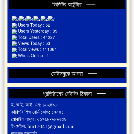
ভিজিটর কাউন্টার
Users Today : 52
Users Yesterday : 89
Total Users : 44227
Views Today : 53
Total views : 111364
Who's Online : 1
ফেইসবুকে আমরা
প্রতিষ্ঠানের মেইলিং ঠিকানা
ই. আই. আই. এন: ১৩২৪৯৮
কারিগরি শিক্ষাবোর্ড কোড: ১৭০৪১
মোবাইল নম্বর: ০১৭৬৮-৯৮৯২৩৯
ই-মেইল: bm17041@gmail.com
ডাকঘরঃ জুম্মাহাট,