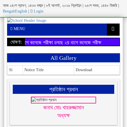
আজ ২৪শে শ্রাবণ, ১৪৩৩ বঙ্গাব্দ | ৮ই আগস্ট, ২০২৬ খ্রিস্টাব্দ | ২৫শে সফর, ১৪৪৮ হিজরি |
Bengali
English
|
Login
MENU
ঘোষণা:
২য় ধাপে কলেজে পরীক্ষা চলছে
২য় ধাপে কলেজে পরীক্ষা চলছে
All Gallery
Sl
Notice Title
Download
প্রতিষ্ঠান প্রধান
জনাব মোঃ খায়রুজ্জামান
অধ্যক্ষ