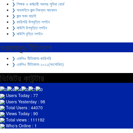
❯ শিক্ষক ও কর্মচারী অবসর সুবিধা বোর্ড
❯ অনলাইনে জন্ম নিবন্ধন আবেদন
❯ জন্ম সনদ যাচাই
❯ কারিগরি উপবৃত্তি লগইন
❯ মাউশি উপবৃত্তি লগইন
❯ মাউশি বৃত্তি লগইন
ফরমসমূহ/নীতিমালা
❯ এমপিও নীতিমালা-কারিগরি
❯ এমপিও নীতিমালা-২০২১(সংশোধিত)
ভিজিটর কাউন্টার
Users Today : 77
Users Yesterday : 98
Total Users : 44070
Views Today : 90
Total views : 111192
Who's Online : 1