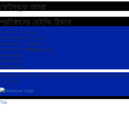
ফেইসবুকে আমরা
প্রতিষ্ঠানের মেইলিং ঠিকানা
ই. আই. আই. এন: ১৩২৪৯৮
কারিগরি শিক্ষাবোর্ড কোড: ১৭০৪১
মোবাইল নম্বর: ০১৭৬৮-৯৮৯২৩৯
ই-মেইল: bm17041@gmail.com
ডাকঘরঃ জুম্মাহাট,
উপজেলাঃ উলিপুর,
জেলাঃ কুড়িগ্রাম।
কপিরাইট @ মেধা বিকাশ টেকনিক্যাল অ্যান্ড বিজনেস ম্যানেজমেন্ট কলেজ সকল স্বত্ব সংরক্ষণ করে।
২০২৩-২০২৫
Top