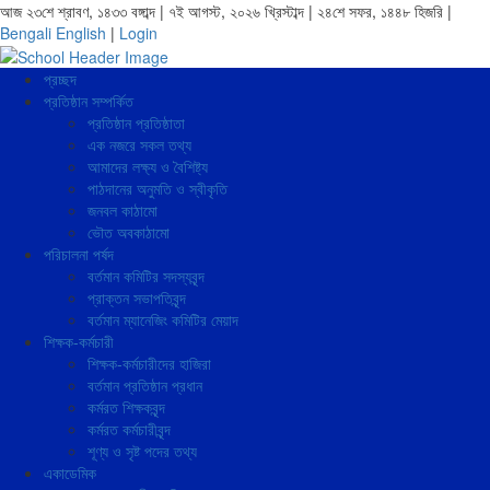
আজ ২৩শে শ্রাবণ, ১৪৩৩ বঙ্গাব্দ | ৭ই আগস্ট, ২০২৬ খ্রিস্টাব্দ | ২৪শে সফর, ১৪৪৮ হিজরি |
Bengali
English
|
Login
প্রচ্ছদ
প্রতিষ্ঠান সম্পর্কিত
প্রতিষ্ঠান প্রতিষ্ঠাতা
এক নজরে সকল তথ্য
আমাদের লক্ষ্য ও বৈশিষ্ট্য
পাঠদানের অনুমতি ও স্বীকৃতি
জনবল কাঠামো
ভৌত অবকাঠামো
পরিচালনা পর্ষদ
বর্তমান কমিটির সদস্যবৃন্দ
প্রাক্তন সভাপতিবৃন্দ
বর্তমান ম্যানেজিং কমিটির মেয়াদ
শিক্ষক-কর্মচারী
শিক্ষক-কর্মচারীদের হাজিরা
বর্তমান প্রতিষ্ঠান প্রধান
কর্মরত শিক্ষকবৃন্দ
কর্মরত কর্মচারীবৃন্দ
শূণ্য ও সৃষ্ট পদের তথ্য
একাডেমিক