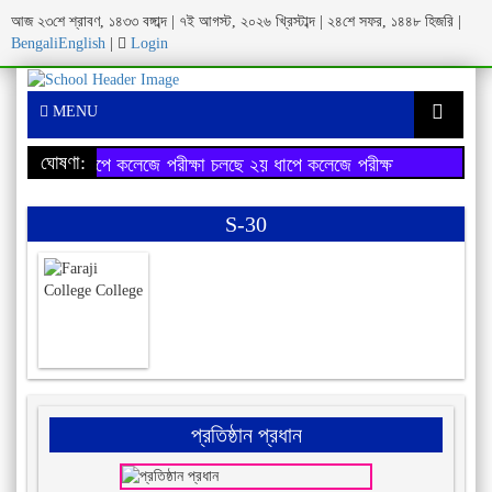
আজ ২৩শে শ্রাবণ, ১৪৩৩ বঙ্গাব্দ | ৭ই আগস্ট, ২০২৬ খ্রিস্টাব্দ | ২৪শে সফর, ১৪৪৮ হিজরি |
Bengali
English
|
Login
MENU
ঘোষণা:
২য় ধাপে কলেজে পরীক্ষা চলছে
২য় ধাপে কলেজে পরীক্ষা চলছে
S-30
প্রতিষ্ঠান প্রধান