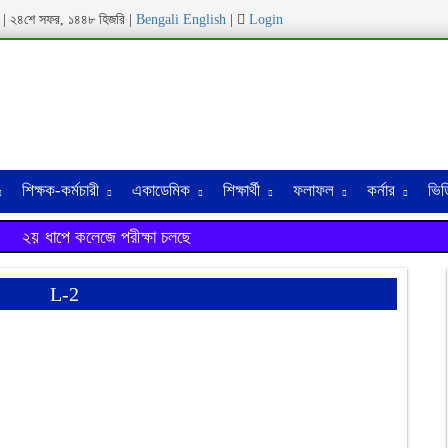
ব্দ | ২৪শে সফর, ১৪৪৮ হিজরি |
Bengali
English
|
Login
শিক্ষক-কর্মচারী
একাডেমিক
শিক্ষার্থী
ফলাফল
কর্নার
ভিড
২য় ধাপে কলেজে পরীক্ষা চলছে
L-2