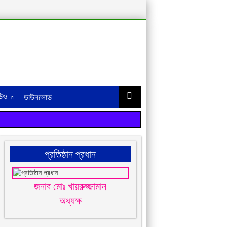
িও
ডাউনলোড
প্রতিষ্ঠান প্রধান
জনাব মোঃ খায়রুজ্জামান
অধ্যক্ষ