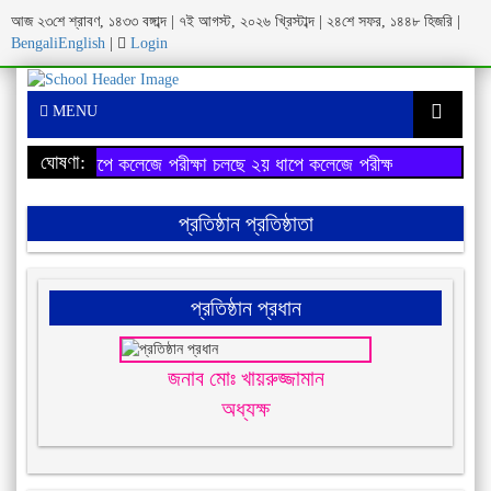
আজ ২৩শে শ্রাবণ, ১৪৩৩ বঙ্গাব্দ | ৭ই আগস্ট, ২০২৬ খ্রিস্টাব্দ | ২৪শে সফর, ১৪৪৮ হিজরি |
Bengali
English
|
Login
MENU
ঘোষণা:
২য় ধাপে কলেজে পরীক্ষা চলছে
২য় ধাপে কলেজে পরীক্ষা চলছে
প্রতিষ্ঠান প্রতিষ্ঠাতা
প্রতিষ্ঠান প্রধান
জনাব মোঃ খায়রুজ্জামান
অধ্যক্ষ