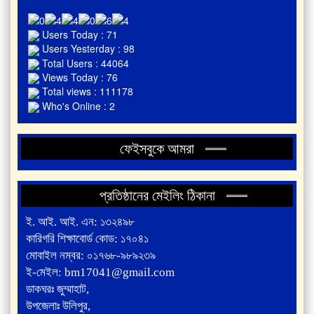
Users Today : 71
Users Yesterday : 98
Total Users : 44064
Views Today : 76
Total views : 111178
Who's Online : 2
ফেইসবুকে আমরা
প্রতিষ্ঠানের মেইলিং ঠিকানা
ই. আই. আই. এন: ১৩২৪৯৮
কারিগরি শিক্ষাবোর্ড কোড: ১৭০৪১
মোবাইল নম্বর: ০১৭৬৮-৯৮৯২৩৯
ই-মেইল: bm17041@gmail.com
ডাকঘরঃ জুম্মাহাট,
উপজেলাঃ উলিপুর,