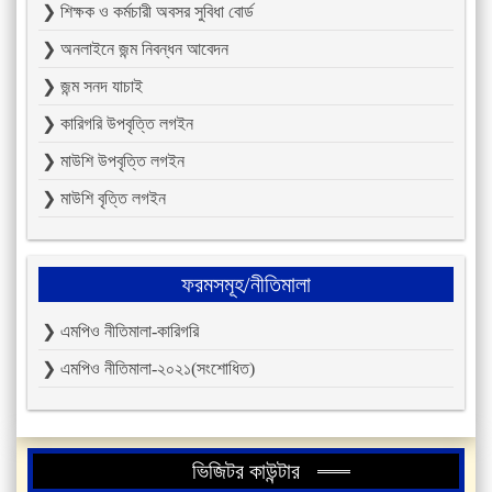
❯ শিক্ষক ও কর্মচারী অবসর সুবিধা বোর্ড
❯ অনলাইনে জন্ম নিবন্ধন আবেদন
❯ জন্ম সনদ যাচাই
❯ কারিগরি উপবৃত্তি লগইন
❯ মাউশি উপবৃত্তি লগইন
❯ মাউশি বৃত্তি লগইন
ফরমসমূহ/নীতিমালা
❯ এমপিও নীতিমালা-কারিগরি
❯ এমপিও নীতিমালা-২০২১(সংশোধিত)
ভিজিটর কাউন্টার