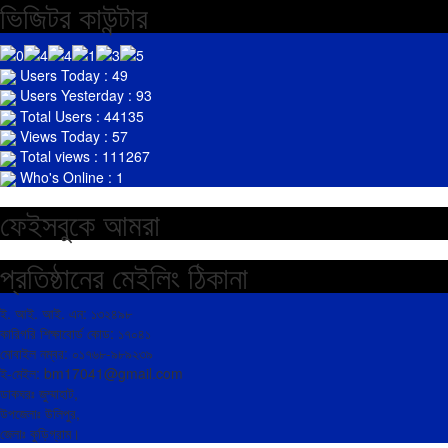
ভিজিটর কাউন্টার
Users Today : 49
Users Yesterday : 93
Total Users : 44135
Views Today : 57
Total views : 111267
Who's Online : 1
ফেইসবুকে আমরা
প্রতিষ্ঠানের মেইলিং ঠিকানা
ই. আই. আই. এন: ১৩২৪৯৮
কারিগরি শিক্ষাবোর্ড কোড: ১৭০৪১
মোবাইল নম্বর: ০১৭৬৮-৯৮৯২৩৯
ই-মেইল: bm17041@gmail.com
ডাকঘরঃ জুম্মাহাট,
উপজেলাঃ উলিপুর,
জেলাঃ কুড়িগ্রাম।