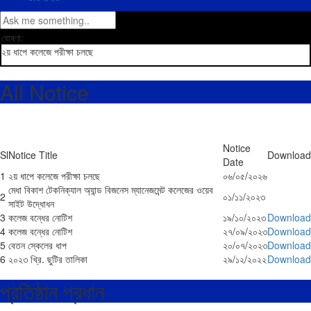
ঘোষণা:
২য় ধাপে কলেজে পরীক্ষা চলছে
All Notice
Notice
Sl
Notice Title
Download
Date
1
২য় ধাপে কলেজে পরীক্ষা চলছে
০৬/০৫/২০২৬
মেধা বিকাশ টেকনিক্যাল অ্যান্ড বিজনেস ম্যানেজমেন্ট কলেজের ওয়েব
2
০১/১১/২০২৩
সাইট উদ্ধোধন
3
কলেজ বন্ধের নোটিশ
১৯/১০/২০২৩
Download
4
কলেজ বন্ধের নোটিশ
২৭/০৯/২০২৩
Download
5
বেতন স্কেলের ধাপ
২০/০৭/২০২৩
Download
6
২০২৩ খ্রি. ছুটির তালিকা
২৯/১২/২০২২
Download
প্রতিষ্ঠান প্রধান