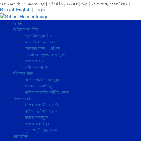
আজ ২৩শে শ্রাবণ, ১৪৩৩ বঙ্গাব্দ | ৭ই আগস্ট, ২০২৬ খ্রিস্টাব্দ | ২৪শে সফর, ১৪৪৮ হিজরি |
Bengali
English
|
Login
প্রচ্ছদ
প্রতিষ্ঠান সম্পর্কিত
প্রতিষ্ঠান প্রতিষ্ঠাতা
এক নজরে সকল তথ্য
আমাদের লক্ষ্য ও বৈশিষ্ট্য
পাঠদানের অনুমতি ও স্বীকৃতি
জনবল কাঠামো
ভৌত অবকাঠামো
পরিচালনা পর্ষদ
বর্তমান কমিটির সদস্যবৃন্দ
প্রাক্তন সভাপতিবৃন্দ
বর্তমান ম্যানেজিং কমিটির মেয়াদ
শিক্ষক-কর্মচারী
শিক্ষক-কর্মচারীদের হাজিরা
বর্তমান প্রতিষ্ঠান প্রধান
কর্মরত শিক্ষকবৃন্দ
কর্মরত কর্মচারীবৃন্দ
শূণ্য ও সৃষ্ট পদের তথ্য
একাডেমিক