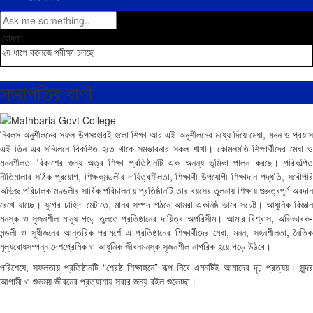
ঘোষণা:
২য় ধাপে কলেজে পরীক্ষা চলছে
সভাপতির বাণী
নিরলস অনুশীলনের সফল উপসংহারই হলো শিক্ষা আর এই অনুশীলনের মধ্যে দিয়ে মেধা, মনন ও প্রয়াস
এই তিন এর সম্মিলনে বিকশিত হতে থাকে সম্ভাবনার সকল শাখা। কোমলমতি শিক্ষার্থীদের মেধা ও
মননশীলতা বিকাশের জন্য অত্র শিক্ষা প্রতিষ্ঠানটি এক অনন্য ভূমিকা পালন করছে। পরিকল্পিত
নীতিমালার সঠিক প্রয়োগ, শিক্ষকমন্ডলীর দায়িত্বশীলতা, শিক্ষার্থী উপযোগী শিক্ষাদান পদ্ধতি, সর্বোপরি
অভিজ্ঞ পরিচালক মণ্ডলীর সার্বিক পরিচালনায় প্রতিষ্ঠানটি তার বয়সের তুলনায় শিক্ষায় গুরুত্বপূর্ণ অবদান
রেখে যাচ্ছে। যুগের চাহিদা মেটাতে, মানব সম্পদ গঠনে আমরা একনিষ্ঠ ভাবে সচেষ্ট। আধুনিক বিজ্ঞান
মনস্ক ও সৃজনশীল মানুষ গড়ে তুলতে প্রতিষ্ঠানের দায়িত্ব অপরিসীম। আমার বিশ্বাস, অভিভাবক-
মন্ডলী ও সুধীজনের আন্তরিক পরামর্শে এ প্রতিষ্ঠানের শিক্ষার্থীদের মেধা, মনন, সহনশীলতা, নৈতিক
মূল্যবোধসম্পন্ন দেশপ্রেমিক ও আধুনিক জীবনমনস্ক সৃজনশীল নাগরিক হয়ে গড়ে উঠবে।
পরিশেষে, সফলতায় প্রতিষ্ঠানটি “শ্রেষ্ঠ শিক্ষাঙ্গনে” রূপ নিবে এমনটিই আমাদের দৃঢ় প্রত্যয়। সুন্দর
আগামী ও শুভময় জীবনের প্রত্যাশায় সবার জন্য রইল শুভেচ্ছা।