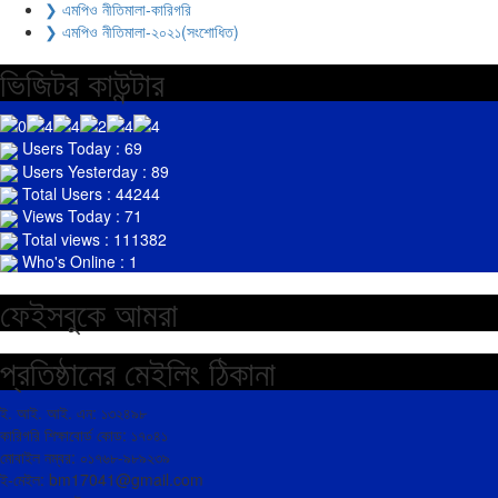
❯ এমপিও নীতিমালা-কারিগরি
❯ এমপিও নীতিমালা-২০২১(সংশোধিত)
ভিজিটর কাউন্টার
Users Today : 69
Users Yesterday : 89
Total Users : 44244
Views Today : 71
Total views : 111382
Who's Online : 1
ফেইসবুকে আমরা
প্রতিষ্ঠানের মেইলিং ঠিকানা
ই. আই. আই. এন: ১৩২৪৯৮
কারিগরি শিক্ষাবোর্ড কোড: ১৭০৪১
মোবাইল নম্বর: ০১৭৬৮-৯৮৯২৩৯
ই-মেইল: bm17041@gmail.com