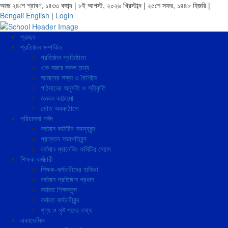
আজ ২৪শে শ্রাবণ, ১৪৩৩ বঙ্গাব্দ | ৮ই আগস্ট, ২০২৬ খ্রিস্টাব্দ | ২৫শে সফর, ১৪৪৮ হিজরি |
Bengali
English
|
Login
প্রচ্ছদ
প্রতিষ্ঠান সম্পর্কিত
প্রতিষ্ঠান প্রতিষ্ঠাতা
এক নজরে সকল তথ্য
আমাদের লক্ষ্য ও বৈশিষ্ট্য
পাঠদানের অনুমতি ও স্বীকৃতি
জনবল কাঠামো
ভৌত অবকাঠামো
পরিচালনা পর্ষদ
বর্তমান কমিটির সদস্যবৃন্দ
প্রাক্তন সভাপতিবৃন্দ
বর্তমান ম্যানেজিং কমিটির মেয়াদ
শিক্ষক-কর্মচারী
শিক্ষক-কর্মচারীদের হাজিরা
বর্তমান প্রতিষ্ঠান প্রধান
কর্মরত শিক্ষকবৃন্দ
কর্মরত কর্মচারীবৃন্দ
শূণ্য ও সৃষ্ট পদের তথ্য
একাডেমিক