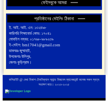
ফেইসবুকে আমরা
প্রতিষ্ঠানের মেইলিং ঠিকানা
ই. আই. আই. এন: ১৩২৪৯৮
কারিগরি শিক্ষাবোর্ড কোড: ১৭০৪১
মোবাইল নম্বর: ০১৭৬৮-৯৮৯২৩৯
ই-মেইল: bm17041@gmail.com
ডাকঘরঃ জুম্মাহাট,
উপজেলাঃ উলিপুর,
জেলাঃ কুড়িগ্রাম।
কপিরাইট @ মেধা বিকাশ টেকনিক্যাল অ্যান্ড বিজনেস ম্যানেজমেন্ট কলেজ সকল স্বত্ব
সংরক্ষণ করে। ২০২৩-২০২৫