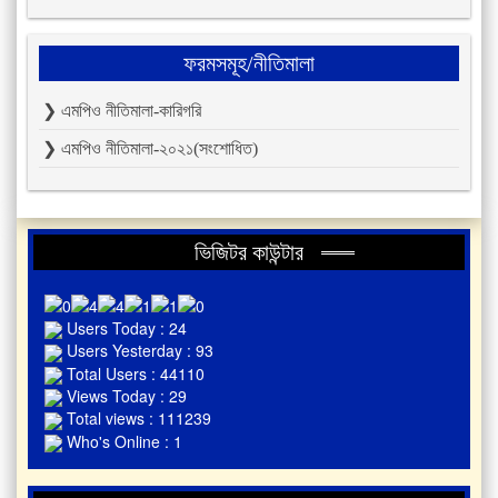
ফরমসমূহ/নীতিমালা
❯ এমপিও নীতিমালা-কারিগরি
❯ এমপিও নীতিমালা-২০২১(সংশোধিত)
ভিজিটর কাউন্টার
Users Today : 24
Users Yesterday : 93
Total Users : 44110
Views Today : 29
Total views : 111239
Who's Online : 1