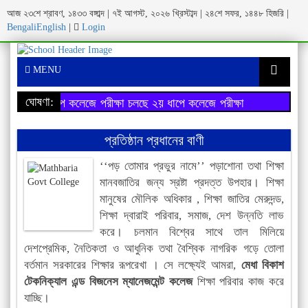
আজ ২৩শে শ্রাবণ, ১৪৩৩ বঙ্গাব্দ | ৭ই আগস্ট, ২০২৬ খ্রিস্টাব্দ | ২৪শে সফর, ১৪৪৮ হিজরি |
Bengali
English
|
Login
MENU
ঘোষণা:
২য় ধাপে কলেজে পরীক্ষা চলছে
২য় ধাপে কলেজে পরীক্ষা চলছে
প্রতিষ্ঠান প্রধানের বাণী
‘‘পড় তোমার প্রভুর নামে’’ পড়াশোনা তথা শিক্ষা
মানবজাতির জন্য স্রষ্টা প্রদত্ত উপহার। শিক্ষা
মানুষের মৌলিক অধিকার , শিক্ষা জাতির মেরুদন্ড,
শিক্ষা দ্বারাই পরিবার, সমাজ, দেশ উন্নতি লাভ
করে। চলমান বিশ্বের সাথে তাল মিলিয়ে
দেশপ্রেমিক, নৈতিকতা ও আধুনিক তথা বৈশ্বিক নাগরিক গড়ে তোলা
বর্তমান সরকারের শিক্ষার রূপরেখা । সে লক্ষ্যেই আমরা,
মেধা
বিকাশ
টেকনিক্যাল এন্ড বিজনেস ম্যানেজমেন্ট কলেজ
শিক্ষা পরিবার কাজ করে
যাচ্ছি।