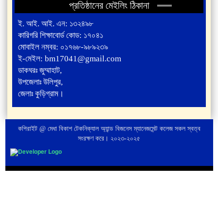
প্রতিষ্ঠানের মেইলিং ঠিকানা
ই. আই. আই. এন: ১৩২৪৯৮
কারিগরি শিক্ষাবোর্ড কোড: ১৭০৪১
মোবাইল নম্বর: ০১৭৬৮-৯৮৯২৩৯
ই-মেইল: bm17041@gmail.com
ডাকঘরঃ জুম্মাহাট,
উপজেলাঃ উলিপুর,
জেলাঃ কুড়িগ্রাম।
কপিরাইট @ মেধা বিকাশ টেকনিক্যাল অ্যান্ড বিজনেস ম্যানেজমেন্ট কলেজ সকল স্বত্ব
সংরক্ষণ করে। ২০২৩-২০২৫