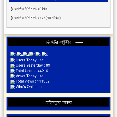
❯ এমপিও নীতিমালা-কারিগরি
❯ এমপিও নীতিমালা-২০২১(সংশোধিত)
ভিজিটর কাউন্টার
Users Today : 41
Users Yesterday : 89
Total Users : 44216
Views Today : 41
Total views : 111352
Who's Online : 1
ফেইসবুকে আমরা