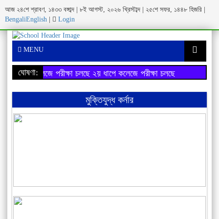
আজ ২৪শে শ্রাবণ, ১৪৩৩ বঙ্গাব্দ | ৮ই আগস্ট, ২০২৬ খ্রিস্টাব্দ | ২৫শে সফর, ১৪৪৮ হিজরি |
Bengali
English
|
Login
MENU
ঘোষণা:
য় ধাপে কলেজে পরীক্ষা চলছে
২য় ধাপে কলেজে পরীক্ষা চলছে
মুক্তিযুদ্ধ কর্নার