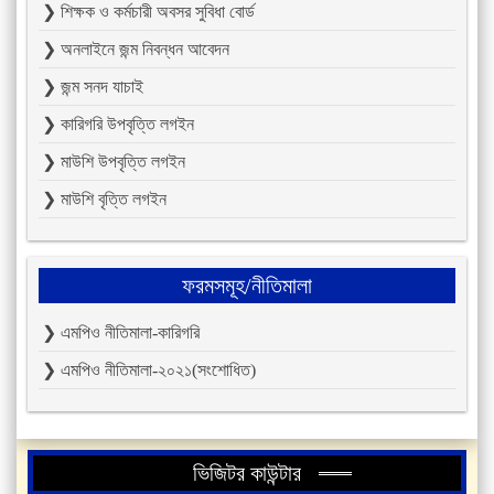
❯ শিক্ষক ও কর্মচারী অবসর সুবিধা বোর্ড
❯ অনলাইনে জন্ম নিবন্ধন আবেদন
❯ জন্ম সনদ যাচাই
❯ কারিগরি উপবৃত্তি লগইন
❯ মাউশি উপবৃত্তি লগইন
❯ মাউশি বৃত্তি লগইন
ফরমসমূহ/নীতিমালা
❯ এমপিও নীতিমালা-কারিগরি
❯ এমপিও নীতিমালা-২০২১(সংশোধিত)
ভিজিটর কাউন্টার