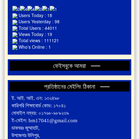
Users Today : 18
Users Yesterday : 98
Total Users : 44011
Views Today : 19
Total views : 111121
Who's Online : 1
ফেইসবুকে আমরা
প্রতিষ্ঠানের মেইলিং ঠিকানা
ই. আই. আই. এন: ১৩২৪৯৮
কারিগরি শিক্ষাবোর্ড কোড: ১৭০৪১
মোবাইল নম্বর: ০১৭৬৮-৯৮৯২৩৯
ই-মেইল: bm17041@gmail.com
ডাকঘরঃ জুম্মাহাট,
উপজেলাঃ উলিপুর,