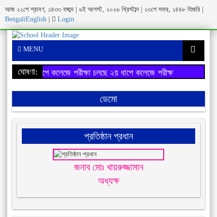
আজ ২২শে শ্রাবণ, ১৪৩৩ বঙ্গাব্দ | ৬ই আগস্ট, ২০২৬ খ্রিস্টাব্দ | ২৩শে সফর, ১৪৪৮ হিজরি |
Bengali
English
|
Login
MENU
ঘোষণা:
২য় ধাপে কলেজে পরীক্ষা চলছে
২য় ধাপে কলেজে পরীক্ষা চলছে
ডেমো
প্রতিষ্ঠান প্রধান
জনাব মোঃ খায়রুজ্জামান
অধ্যক্ষ