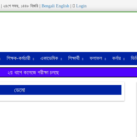
ব্দ | ২৪শে সফর, ১৪৪৮ হিজরি |
Bengali
English
|
Login
শিক্ষক-কর্মচারী
একাডেমিক
শিক্ষার্থী
ফলাফল
কর্নার
ভিড
২য় ধাপে কলেজে পরীক্ষা চলছে
ডেমো