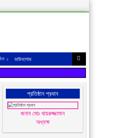
িও
ডাউনলোড
প্রতিষ্ঠান প্রধান
জনাব মোঃ খায়রুজ্জামান
অধ্যক্ষ