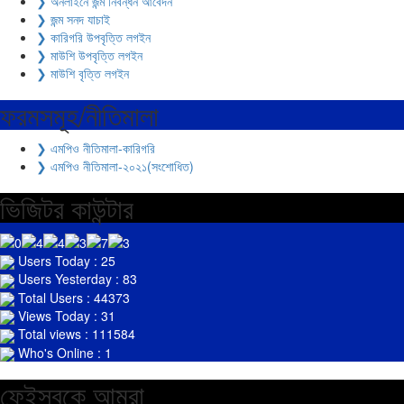
❯ অনলাইনে জন্ম নিবন্ধন আবেদন
❯ জন্ম সনদ যাচাই
❯ কারিগরি উপবৃত্তি লগইন
❯ মাউশি উপবৃত্তি লগইন
❯ মাউশি বৃত্তি লগইন
ফরমসমূহ/নীতিমালা
❯ এমপিও নীতিমালা-কারিগরি
❯ এমপিও নীতিমালা-২০২১(সংশোধিত)
ভিজিটর কাউন্টার
Users Today : 25
Users Yesterday : 83
Total Users : 44373
Views Today : 31
Total views : 111584
Who's Online : 1
ফেইসবুকে আমরা