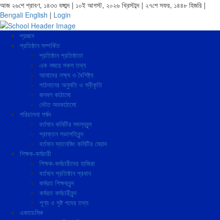
আজ ২৬শে শ্রাবণ, ১৪৩৩ বঙ্গাব্দ | ১০ই আগস্ট, ২০২৬ খ্রিস্টাব্দ | ২৭শে সফর, ১৪৪৮ হিজরি |
Bengali
English
|
Login
প্রচ্ছদ
প্রতিষ্ঠান সম্পর্কিত
প্রতিষ্ঠান প্রতিষ্ঠাতা
এক নজরে সকল তথ্য
আমাদের লক্ষ্য ও বৈশিষ্ট্য
পাঠদানের অনুমতি ও স্বীকৃতি
জনবল কাঠামো
ভৌত অবকাঠামো
পরিচালনা পর্ষদ
বর্তমান কমিটির সদস্যবৃন্দ
প্রাক্তন সভাপতিবৃন্দ
বর্তমান ম্যানেজিং কমিটির মেয়াদ
শিক্ষক-কর্মচারী
শিক্ষক-কর্মচারীদের হাজিরা
বর্তমান প্রতিষ্ঠান প্রধান
কর্মরত শিক্ষকবৃন্দ
কর্মরত কর্মচারীবৃন্দ
শূণ্য ও সৃষ্ট পদের তথ্য
একাডেমিক