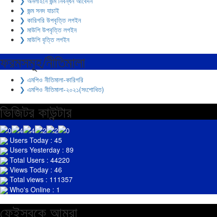
❯ অনলাইনে জন্ম নিবন্ধন আবেদন
❯ জন্ম সনদ যাচাই
❯ কারিগরি উপবৃত্তি লগইন
❯ মাউশি উপবৃত্তি লগইন
❯ মাউশি বৃত্তি লগইন
ফরমসমূহ/নীতিমালা
❯ এমপিও নীতিমালা-কারিগরি
❯ এমপিও নীতিমালা-২০২১(সংশোধিত)
ভিজিটর কাউন্টার
Users Today : 45
Users Yesterday : 89
Total Users : 44220
Views Today : 46
Total views : 111357
Who's Online : 1
ফেইসবুকে আমরা