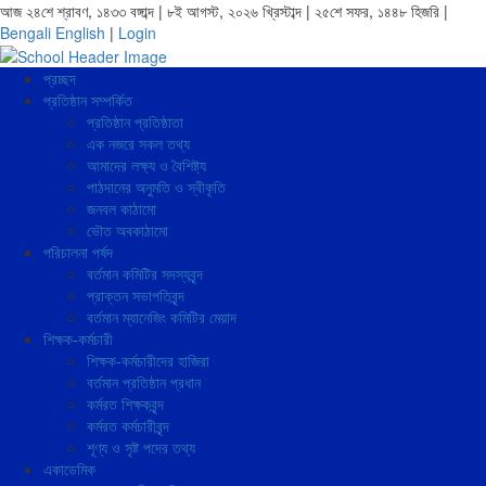
আজ ২৪শে শ্রাবণ, ১৪৩৩ বঙ্গাব্দ | ৮ই আগস্ট, ২০২৬ খ্রিস্টাব্দ | ২৫শে সফর, ১৪৪৮ হিজরি |
Bengali
English
|
Login
প্রচ্ছদ
প্রতিষ্ঠান সম্পর্কিত
প্রতিষ্ঠান প্রতিষ্ঠাতা
এক নজরে সকল তথ্য
আমাদের লক্ষ্য ও বৈশিষ্ট্য
পাঠদানের অনুমতি ও স্বীকৃতি
জনবল কাঠামো
ভৌত অবকাঠামো
পরিচালনা পর্ষদ
বর্তমান কমিটির সদস্যবৃন্দ
প্রাক্তন সভাপতিবৃন্দ
বর্তমান ম্যানেজিং কমিটির মেয়াদ
শিক্ষক-কর্মচারী
শিক্ষক-কর্মচারীদের হাজিরা
বর্তমান প্রতিষ্ঠান প্রধান
কর্মরত শিক্ষকবৃন্দ
কর্মরত কর্মচারীবৃন্দ
শূণ্য ও সৃষ্ট পদের তথ্য
একাডেমিক