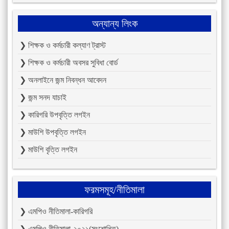
অন্যান্য লিংক
❯ শিক্ষক ও কর্মচারী কল্যাণ ট্রাস্ট
❯ শিক্ষক ও কর্মচারী অবসর সুবিধা বোর্ড
❯ অনলাইনে জন্ম নিবন্ধন আবেদন
❯ জন্ম সনদ যাচাই
❯ কারিগরি উপবৃত্তি লগইন
❯ মাউশি উপবৃত্তি লগইন
❯ মাউশি বৃত্তি লগইন
ফরমসমূহ/নীতিমালা
❯ এমপিও নীতিমালা-কারিগরি
❯ এমপিও নীতিমালা-২০২১(সংশোধিত)