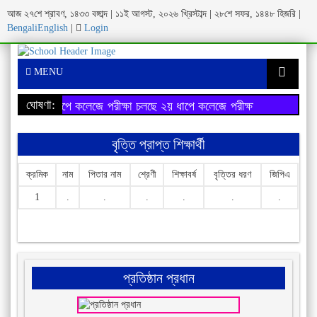
আজ ২৭শে শ্রাবণ, ১৪৩৩ বঙ্গাব্দ | ১১ই আগস্ট, ২০২৬ খ্রিস্টাব্দ | ২৮শে সফর, ১৪৪৮ হিজরি |
Bengali
English
|
Login
MENU
ঘোষণা:
২য় ধাপে কলেজে পরীক্ষা চলছে
২য় ধাপে কলেজে পরীক্ষা চলছে
বৃত্তি প্রাপ্ত শিক্ষার্থী
ক্রমিক
নাম
পিতার নাম
শ্রেণী
শিক্ষাবর্ষ
বৃত্তির ধরণ
জিপিএ
1
.
.
.
.
.
.
প্রতিষ্ঠান প্রধান