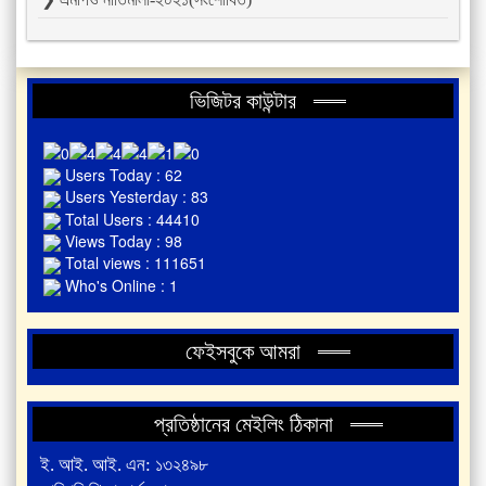
ভিজিটর কাউন্টার
Users Today : 62
Users Yesterday : 83
Total Users : 44410
Views Today : 98
Total views : 111651
Who's Online : 1
ফেইসবুকে আমরা
প্রতিষ্ঠানের মেইলিং ঠিকানা
ই. আই. আই. এন: ১৩২৪৯৮