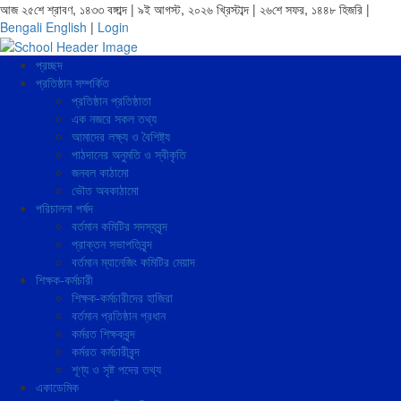
আজ ২৫শে শ্রাবণ, ১৪৩৩ বঙ্গাব্দ | ৯ই আগস্ট, ২০২৬ খ্রিস্টাব্দ | ২৬শে সফর, ১৪৪৮ হিজরি |
Bengali
English
|
Login
প্রচ্ছদ
প্রতিষ্ঠান সম্পর্কিত
প্রতিষ্ঠান প্রতিষ্ঠাতা
এক নজরে সকল তথ্য
আমাদের লক্ষ্য ও বৈশিষ্ট্য
পাঠদানের অনুমতি ও স্বীকৃতি
জনবল কাঠামো
ভৌত অবকাঠামো
পরিচালনা পর্ষদ
বর্তমান কমিটির সদস্যবৃন্দ
প্রাক্তন সভাপতিবৃন্দ
বর্তমান ম্যানেজিং কমিটির মেয়াদ
শিক্ষক-কর্মচারী
শিক্ষক-কর্মচারীদের হাজিরা
বর্তমান প্রতিষ্ঠান প্রধান
কর্মরত শিক্ষকবৃন্দ
কর্মরত কর্মচারীবৃন্দ
শূণ্য ও সৃষ্ট পদের তথ্য
একাডেমিক