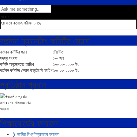
ঘোষণা:
২য় ধাপে কলেজে পরীক্ষা চলছে
বর্তমান ম্যানেজিং কমিটির মেয়াদ
বর্তমান কমিটির ধরন
:
নিয়মিত
সদস্য সংখ্যাঃ
:
০০ জন
কমিটি অনুমোদনের তারিখ
:
০০-০০-০০০০ ইং
বর্তমান কমিটির মেয়াদ উত্তীর্ণের তারিখ
:
০০-০০-০০০০ ইং
প্রতিষ্ঠান প্রধান
জনাব মোঃ খায়রুজ্জামান
অধ্যক্ষ
শিক্ষাবোর্ডের ফলাফল
❯ জাতীয় বিশ্ববিদ্যালয়ের ফলাফল