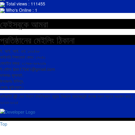
Total views : 111455
Who's Online : 1
ফেইসবুকে আমরা
প্রতিষ্ঠানের মেইলিং ঠিকানা
ই. আই. আই. এন: ১৩২৪৯৮
কারিগরি শিক্ষাবোর্ড কোড: ১৭০৪১
মোবাইল নম্বর: ০১৭৬৮-৯৮৯২৩৯
ই-মেইল: bm17041@gmail.com
ডাকঘরঃ জুম্মাহাট,
উপজেলাঃ উলিপুর,
জেলাঃ কুড়িগ্রাম।
কপিরাইট @ মেধা বিকাশ টেকনিক্যাল অ্যান্ড বিজনেস ম্যানেজমেন্ট কলেজ সকল স্বত্ব সংরক্ষণ করে।
২০২৩-২০২৫
Top