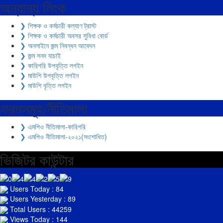
অন্যান্য লিংক
❯ শিক্ষক ও কর্মচারী কল্যাণ ট্রাস্ট
❯ শিক্ষক ও কর্মচারী অবসর সুবিধা বোর্ড
❯ অনলাইনে জন্ম নিবন্ধন আবেদন
❯ জন্ম সনদ যাচাই
❯ কারিগরি উপবৃত্তি লগইন
❯ মাউশি উপবৃত্তি লগইন
❯ মাউশি বৃত্তি লগইন
ফরমসমূহ/নীতিমালা
❯ এমপিও নীতিমালা-কারিগরি
❯ এমপিও নীতিমালা-২০২১(সংশোধিত)
ভিজিটর কাউন্টার
Users Today : 84
Users Yesterday : 89
Total Users : 44259
Views Today : 144