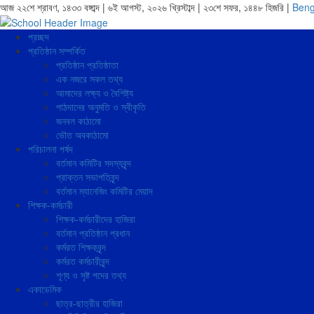
আজ ২২শে শ্রাবণ, ১৪৩৩ বঙ্গাব্দ | ৬ই আগস্ট, ২০২৬ খ্রিস্টাব্দ | ২৩শে সফর, ১৪৪৮ হিজরি |
Beng
প্রচ্ছদ
প্রতিষ্ঠান সম্পর্কিত
প্রতিষ্ঠান প্রতিষ্ঠাতা
এক নজরে সকল তথ্য
আমাদের লক্ষ্য ও বৈশিষ্ট্য
পাঠদানের অনুমতি ও স্বীকৃতি
জনবল কাঠামো
ভৌত অবকাঠামো
পরিচালনা পর্ষদ
বর্তমান কমিটির সদস্যবৃন্দ
প্রাক্তন সভাপতিবৃন্দ
বর্তমান ম্যানেজিং কমিটির মেয়াদ
শিক্ষক-কর্মচারী
শিক্ষক-কর্মচারীদের হাজিরা
বর্তমান প্রতিষ্ঠান প্রধান
কর্মরত শিক্ষকবৃন্দ
কর্মরত কর্মচারীবৃন্দ
শূণ্য ও সৃষ্ট পদের তথ্য
একাডেমিক
ছাত্র-ছাত্রীর হাজিরা