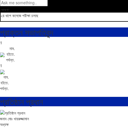
ঘোষণা:
২য় ধাপে কলেজে পরীক্ষা চলছে
প্রাক্তন সভাপতিবৃন্দ
1
নাম
.
হইতে
.
পর্যন্ত
.
1
নাম
.
হইতে
.
পর্যন্ত
.
প্রতিষ্ঠান প্রধান
জনাব মোঃ খায়রুজ্জামান
অধ্যক্ষ