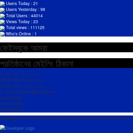
Users Today : 21
Users Yesterday : 98
Total Users : 44014
Views Today : 23
Total views : 111125
Who's Online : 1
ফেইসবুকে আমরা
প্রতিষ্ঠানের মেইলিং ঠিকানা
ই. আই. আই. এন: ১৩২৪৯৮
কারিগরি শিক্ষাবোর্ড কোড: ১৭০৪১
মোবাইল নম্বর: ০১৭৬৮-৯৮৯২৩৯
ই-মেইল: bm17041@gmail.com
ডাকঘরঃ জুম্মাহাট,
উপজেলাঃ উলিপুর,
জেলাঃ কুড়িগ্রাম।
কপিরাইট @ মেধা বিকাশ টেকনিক্যাল অ্যান্ড বিজনেস ম্যানেজমেন্ট কলেজ সকল স্বত্ব সংরক্ষণ কর