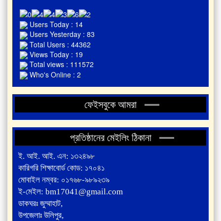
Users Today : 14
Users Yesterday : 83
Total Users : 44362
Views Today : 19
Total views : 111572
Who's Online : 2
ফেইসবুকে আমরা
প্রতিষ্ঠানের মেইলিং ঠিকানা
ই. আই. আই. এন: ১৩২৪৯৮
কারিগরি শিক্ষাবোর্ড কোড: ১৭০৪১
মোবাইল নম্বর: ০১৭৬৮-৯৮৯২৩৯
ই-মেইল: bm17041@gmail.com
ডাকঘরঃ জুম্মাহাট,
উপজেলাঃ উলিপুর,