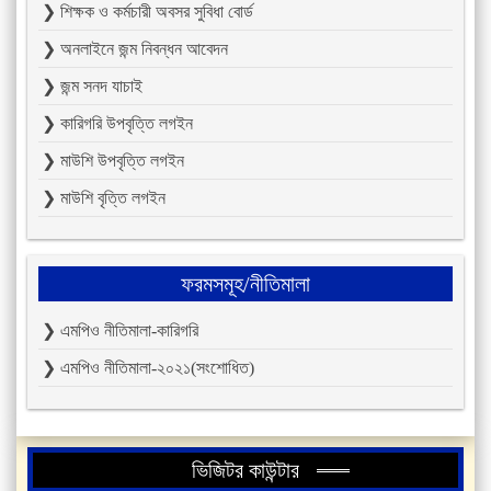
❯ শিক্ষক ও কর্মচারী অবসর সুবিধা বোর্ড
❯ অনলাইনে জন্ম নিবন্ধন আবেদন
❯ জন্ম সনদ যাচাই
❯ কারিগরি উপবৃত্তি লগইন
❯ মাউশি উপবৃত্তি লগইন
❯ মাউশি বৃত্তি লগইন
ফরমসমূহ/নীতিমালা
❯ এমপিও নীতিমালা-কারিগরি
❯ এমপিও নীতিমালা-২০২১(সংশোধিত)
ভিজিটর কাউন্টার