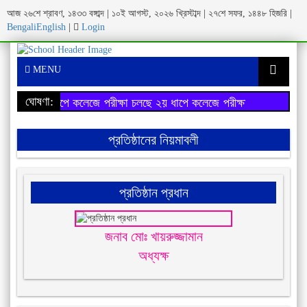
আজ ২৬শে শ্রাবণ, ১৪৩৩ বঙ্গাব্দ | ১০ই আগস্ট, ২০২৬ খ্রিস্টাব্দ | ২৭শে সফর, ১৪৪৮ হিজরি |
Bengali
English
|
Login
MENU
ঘোষণা:
২য় ধাপে কলেজে পরীক্ষা চলছে
২য় ধাপে কলেজে পরীক্ষা চলছে
প্রতিষ্ঠানের নিয়মাবলী
প্রতিষ্ঠান প্রধান
জনাব মোঃ খায়রুজ্জামান
অধ্যক্ষ