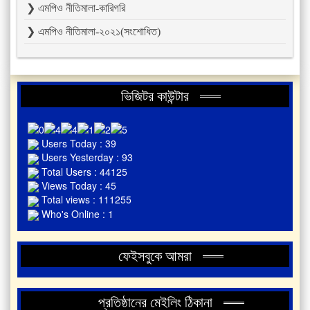
❯ এমপিও নীতিমালা-কারিগরি
❯ এমপিও নীতিমালা-২০২১(সংশোধিত)
ভিজিটর কাউন্টার
Users Today : 39
Users Yesterday : 93
Total Users : 44125
Views Today : 45
Total views : 111255
Who's Online : 1
ফেইসবুকে আমরা
প্রতিষ্ঠানের মেইলিং ঠিকানা