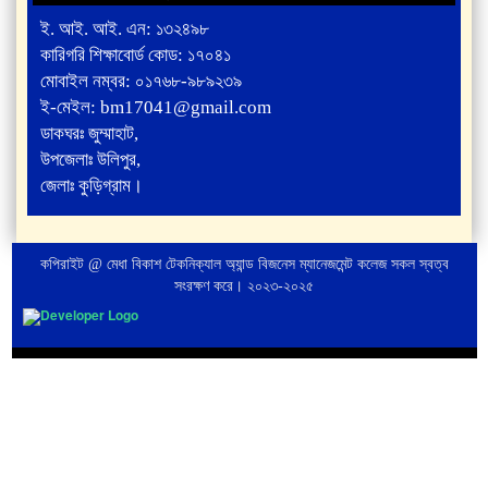
ই. আই. আই. এন: ১৩২৪৯৮
কারিগরি শিক্ষাবোর্ড কোড: ১৭০৪১
মোবাইল নম্বর: ০১৭৬৮-৯৮৯২৩৯
ই-মেইল: bm17041@gmail.com
ডাকঘরঃ জুম্মাহাট,
উপজেলাঃ উলিপুর,
জেলাঃ কুড়িগ্রাম।
কপিরাইট @ মেধা বিকাশ টেকনিক্যাল অ্যান্ড বিজনেস ম্যানেজমেন্ট কলেজ সকল স্বত্ব
সংরক্ষণ করে। ২০২৩-২০২৫