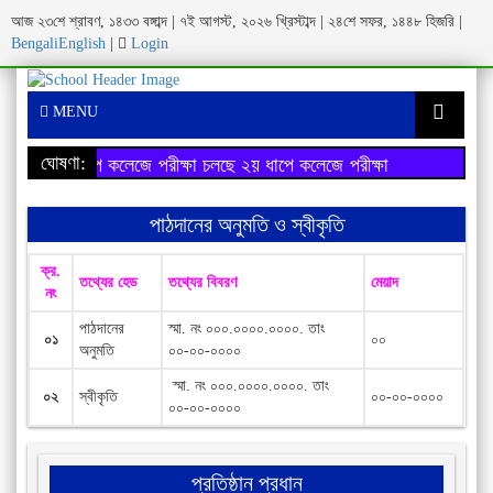
আজ ২৩শে শ্রাবণ, ১৪৩৩ বঙ্গাব্দ | ৭ই আগস্ট, ২০২৬ খ্রিস্টাব্দ | ২৪শে সফর, ১৪৪৮ হিজরি |
Bengali
English
|
Login
MENU
ঘোষণা:
২য় ধাপে কলেজে পরীক্ষা চলছে
২য় ধাপে কলেজে পরীক্ষা চলছে
পাঠদানের অনুমতি ও স্বীকৃতি
ক্র.
তথ্যের হেড
তথ্যের বিবরণ
মেয়াদ
নং
পাঠদানের
স্মা. নং ০০০.০০০০.০০০০. তাং
০১
০০
অনুমতি
০০-০০-০০০০
স্মা. নং ০০০.০০০০.০০০০. তাং
০২
স্বীকৃতি
০০-০০-০০০০
০০-০০-০০০০
প্রতিষ্ঠান প্রধান